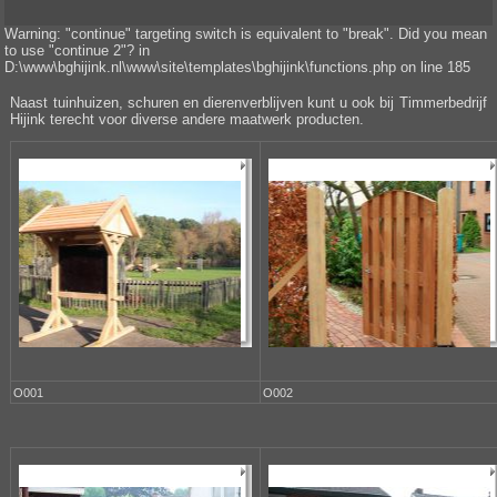
Warning: "continue" targeting switch is equivalent to "break". Did you mean
to use "continue 2"? in
D:\www\bghijink.nl\www\site\templates\bghijink\functions.php on line 185
Naast tuinhuizen, schuren en dierenverblijven kunt u ook bij Timmerbedrijf
Hijink terecht voor diverse andere maatwerk producten.
O001
O002